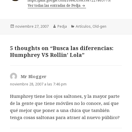
https://plus.google.com/108451085987227805779/
Ver todas las entradas de Pedja
Publicado
Autor
Categorías
noviembre 27, 2007
Pedja
Artículos
,
Old-gen
el
5 thoughts on “Busca las diferencias:
Humphrey VS Rollin’ Lola”
Mr Blogger
dice:
noviembre 28, 2007 a las 7:46 pm
Humphrey tiene los ojos saltones, y la mayor parte
de la gente que tiene móviles no lo conoce, así que
qué mejor que poner a una chica que también
tenga cosas saltonas para atraer al nuevo público?