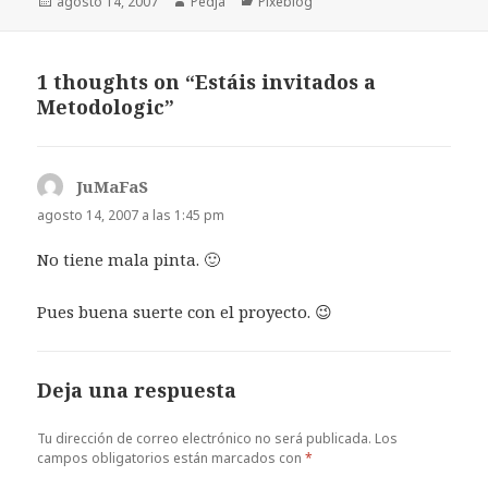
Publicado
Autor
Categorías
agosto 14, 2007
Pedja
Pixeblog
el
1 thoughts on “Estáis invitados a
Metodologic”
JuMaFaS
dice:
agosto 14, 2007 a las 1:45 pm
No tiene mala pinta. 🙂
Pues buena suerte con el proyecto. 😉
Deja una respuesta
Tu dirección de correo electrónico no será publicada.
Los
campos obligatorios están marcados con
*