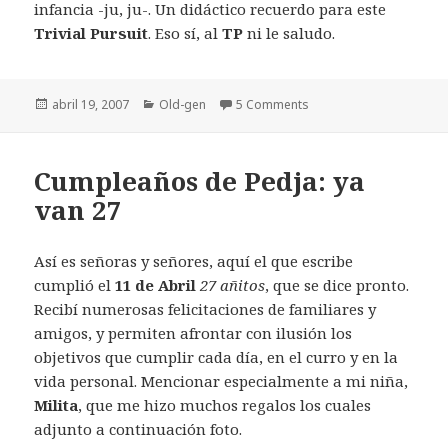
infancia -ju, ju-. Un didáctico recuerdo para este
Trivial Pursuit
. Eso sí, al
TP
ni le saludo.
Publicado
Categorías
abril 19, 2007
Old-gen
5 Comments
el
Cumpleaños de Pedja: ya
van 27
Así es señoras y señores, aquí el que escribe
cumplió el
11 de Abril
27 añitos
, que se dice pronto.
Recibí numerosas felicitaciones de familiares y
amigos, y permiten afrontar con ilusión los
objetivos que cumplir cada día, en el curro y en la
vida personal. Mencionar especialmente a mi niña,
Milita
, que me hizo muchos regalos los cuales
adjunto a continuación foto.