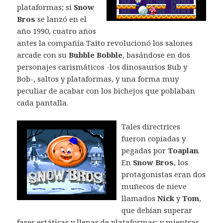
plataformas; si
Snow
Bros
se lanzó en el
año 1990, cuatro años
antes la compañía Taito revolucionó los salones
arcade con su
Bubble Bobble
, basándose en dos
personajes carismáticos -los dinosaurios Bub y
Bob-, saltos y plataformas, y una forma muy
peculiar de acabar con los bichejos que poblaban
cada pantalla.
Tales directrices
fueron copiadas y
pegadas por
Toaplan
.
En
Snow Bros
, los
protagonistas eran dos
muñecos de nieve
llamados
Nick
y
Tom
,
que debían superar
fases estáticas y llenas de plataformas; y mientras