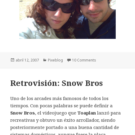
Publicado
Categorías
abril 12, 2007
Pixeblog
10 Comments
el
Retrovisión: Snow Bros
Uno de los arcades más famosos de todos los
tiempos. Con pocas palabras se puede definir a
Snow Bros
, el videojuego que
Toaplan
lanzó para
recreativas y obtuvo un éxito arrollador, siendo
posteriormente portado a una buena cantidad de
sistemas domésticos, aunque fuese la placa