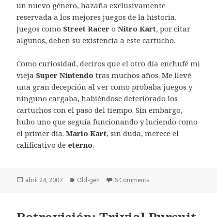
un nuevo género, hazaña exclusivamente
reservada a los mejores juegos de la historia.
Juegos como
Street Racer
o
Nitro Kart
, por citar
algunos, deben su existencia a este cartucho.
Como curiosidad, deciros que el otro día enchufé mi
vieja
Super Nintendo
tras muchos años. Me llevé
una gran decepción al ver como probaba juegos y
ninguno cargaba, habiéndose deteriorado los
cartuchos con el paso del tiempo. Sin embargo,
hubo uno que seguía funcionando y luciendo como
el primer día.
Mario Kart
, sin duda, merece el
calificativo de
eterno
.
Publicado
Categorías
abril 24, 2007
Old-gen
6 Comments
el
Retrovisión: Trivial Pursuit