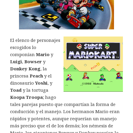
El elenco de personajes
escogidos lo
componían
Mario
y
Luigi
,
Bowser
y
Donkey Kong
, la
princesa
Peach
y el
dinosaurio
Yoshi
, y
Toad
y la tortuga
Koopa Troopa
; hago
tales parejas puesto que compartían la forma de
conducción y el manejo. Los hermanos Mario eran
rápidos y potentes, aunque requerían un manejo
más preciso que el de los demás; los némesis de
Mario, los gigantones Bowser y Donkey poseían la