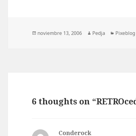
Publicado
Autor
Categorí
noviembre 13, 2006
Pedja
Pixeblog
el
6 thoughts on “RETROce
Conderock
dice: