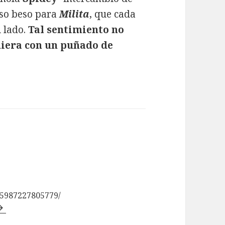
oso beso para
Milita
, que cada
i lado.
Tal sentimiento no
uiera con un puñado de
85987227805779/