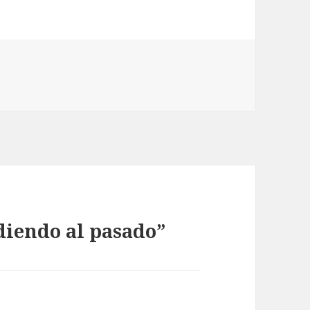
as
diendo al pasado”