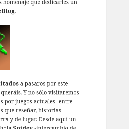
es homenaje que dedicarles un
eBlog
.
itados
a pasaros por este
 queráis. Y no sólo visitaremos
s por juegos actuales -entre
s que reseñar, historias
urra y de lugar. Desde aquí un
 hola
Spidey
-intercambio de