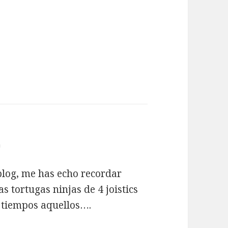
m
blog, me has echo recordar
s tortugas ninjas de 4 joistics
e tiempos aquellos….