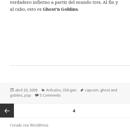
verdadero infierno a partir del mundo tres. Al fin y
al cabo, esto es
Ghost’n Goblins
.
Publicado
Categorías
Etiquetas
abril 20, 2009
Artículos
,
Old-gen
capcom
,
ghost and
el
goblins
,
psp
5 Comments
Paginación
PÁGINA
4
de
entradas
Página
Creado con WordPress