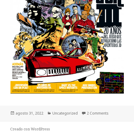
Publicado
Categorías
agosto 31, 2022
Uncategorized
2 Comments
el
Creado con WordPress